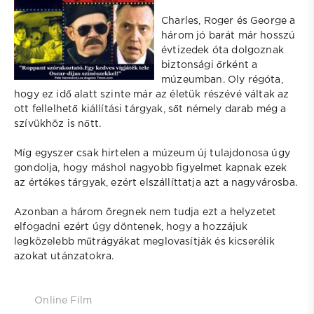
Charles, Roger és George a
három jó barát már hosszú
évtizedek óta dolgoznak
biztonsági őrként a
múzeumban. Oly régóta,
hogy ez idő alatt szinte már az életük részévé váltak az
ott fellelhető kiállítási tárgyak, sőt némely darab még a
szívükhöz is nőtt.
Míg egyszer csak hirtelen a múzeum új tulajdonosa úgy
gondolja, hogy máshol nagyobb figyelmet kapnak ezek
az értékes tárgyak, ezért elszállíttatja azt a nagyvárosba.
Azonban a három öregnek nem tudja ezt a helyzetet
elfogadni ezért úgy döntenek, hogy a hozzájuk
legközelebb műtrágyákat meglovasítják és kicserélik
azokat utánzatokra.
Online Film