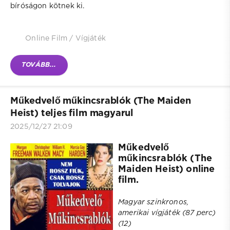
bíróságon kötnek ki.
Online Film
/
Vígjáték
TOVÁBB...
Műkedvelő műkincsrablók (The Maiden
Heist) teljes film magyarul
2025/12/27 21:09
Műkedvelő
műkincsrablók (The
Maiden Heist) online
film.
Magyar szinkronos,
amerikai vígjáték (87 perc)
(12)