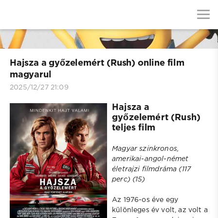
Hajsza a győzelemért (Rush) online film
magyarul
2025/12/27 21:09
Hajsza a
győzelemért (Rush)
teljes film
Magyar szinkronos,
amerikai-angol-német
életrajzi filmdráma (117
perc) (15)
Az 1976-os éve egy
különleges év volt, az volt a