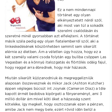
Ez a nem mindennapi
történet egy olyan
elkényeztetett nőről szól,
aki most van túl a sokadik
szerelmi csalódásán és
szeretné minél gyorsabban azt elfelejteni. A történet
másik szála pedig egy olyan fiatalemberről szól, aki a
linkeskedésének köszönhetően semmit sem sikerült
elérnie az életben. Ám a véletlen úgy hozza, hogy ez a
két személy valami csoda folytán egy buliba csöppen Las
Vegasban és a könnyű italozgatás és flörtölés odáig fajul,
hogy reggel arra ébrednek, hogy már házasok.
Miután sikerült kijózanodniuk és megreggelizniük
alaposan összevesznek és mikor Jack (Ashton Kutcher)
éppen végleges búcsút int Joynak (Cameron Diaz) a tőle
kapott érmét bedobva kipörgeti a főnyereményt, ami 3
millió dollár ám mivel köti őket a házasság szent
köteléke, így megkell, hogy osztozzanak ezen a pénzen,
amibe Jack nem megy bele, ezért rövid időn belül a