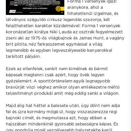
Forma 1 versenyek igazi
aranykora, ahol a
hihetetlenül izgalmas, és
látványos száguldó cirkusz legendás szezonja, két
felejthetetlen karakter küzdelmével: Forma 1 versenyek
koronázatlan királya Niki Lauda az osztrák fegyelmezett
zseni aki az 1975-ös világbajnok és James Hunt, a vagány
brit pilóta, néz farkasszemet egymással a világ
legmenőbb és egyben legveszélyesebb kanyarokkal
tarkított pályáin.
Ezek az ellenfelek, senkit nem kímélnek és bármit
képesek megtenni csak azért, hogy övék legyen
győzelemért. A sporttörténelem egyik legnagyobb
bravúrját viszi véghez amikor olyan emlékezetre méltó
teljesítményt produkál amit még eddig senki a világon.
Majd alig hat héttel a balesete után, úgy dönt nem adja
fel és újra kormány mögé ül, hogy visszaszerezze régi
bajnoki címét, és megmutassa azt, hogy ebben a
hajszában mindenkinél gyorsabb sebességre képes. És
úgy gondolja minél veszélyesebb helyzetekbe kerül,