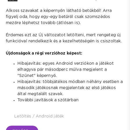
Alkoss szavakat a képernyőn látható betűkből! Arra
figyelj oda, hogy egy-egy betűről csak szomszédos
mezőre léphetsz tovább (átlósan is).
Érdemes ezt az Új változatot letölteni, mert rengeteg új
funkcióval rendelkezik és a kezelhetőségén is csiszoltak.
Újdonságok a régi verzióhoz képest:
Hibajavítás: egyes Android verziókon a játékot
elhagyva pár másodperc múlva megjelent a
"Szünet" képernyő.
Hibajavítás: többjátékos módban néhány esetben a
második játékosnak megjelentek az első játékos
által megtalált szavak.
További javítások a szótárban
Letöltés
/
Android játék