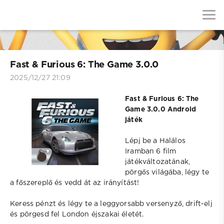
Fast & Furious 6: The Game 3.0.0
2025/12/27 21:09
Fast & Furious 6: The
Game 3.0.0 Android
játék
Lépj be a Halálos
Iramban 6 film
játékváltozatának,
pörgős világába, légy te
a főszereplő és vedd át az irányítást!
Keress pénzt és légy te a leggyorsabb versenyző, drift-elj
és pörgesd fel London éjszakai életét.