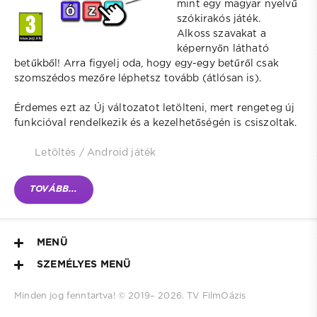
mint egy magyar nyelvű
szókirakós játék.
Alkoss szavakat a
képernyőn látható
betűkből! Arra figyelj oda, hogy egy-egy betűről csak
szomszédos mezőre léphetsz tovább (átlósan is).
Érdemes ezt az Új változatot letölteni, mert rengeteg új
funkcióval rendelkezik és a kezelhetőségén is csiszoltak.
Letöltés
/
Android játék
TOVÁBB...
MENÜ
SZEMÉLYES MENÜ
Minden jog fenntartva! © 2019–
2026.
TV FilmOázis