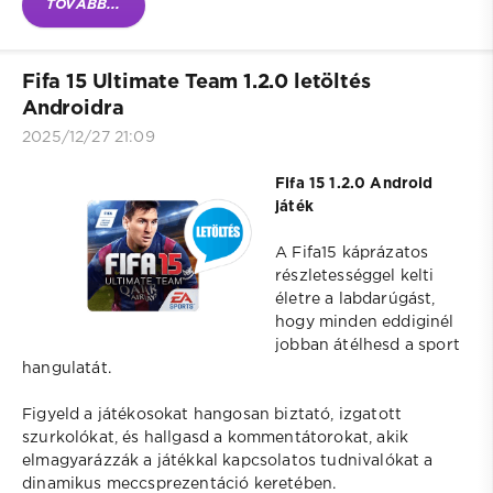
TOVÁBB...
Fifa 15 Ultimate Team 1.2.0 letöltés
Androidra
2025/12/27 21:09
Fifa 15 1.2.0 Android
játék
A Fifa15 káprázatos
részletességgel kelti
életre a labdarúgást,
hogy minden eddiginél
jobban átélhesd a sport
hangulatát.
Figyeld a játékosokat hangosan biztató, izgatott
szurkolókat, és hallgasd a kommentátorokat, akik
elmagyarázzák a játékkal kapcsolatos tudnivalókat a
dinamikus meccsprezentáció keretében.