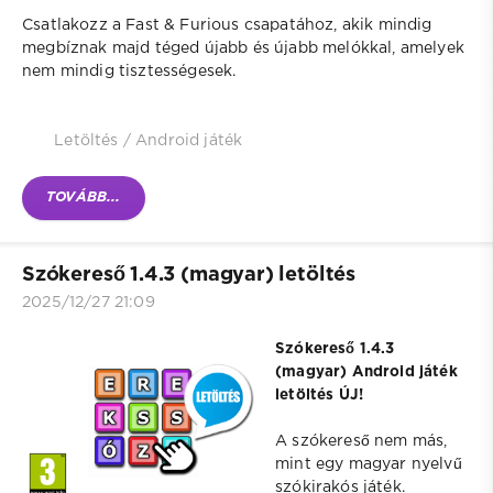
Csatlakozz a Fast & Furious csapatához, akik mindig
megbíznak majd téged újabb és újabb melókkal, amelyek
nem mindig tisztességesek.
Letöltés
/
Android játék
TOVÁBB...
Szókereső 1.4.3 (magyar) letöltés
2025/12/27 21:09
Szókereső 1.4.3
(magyar) Android játék
letöltés ÚJ!
A szókereső nem más,
mint egy magyar nyelvű
szókirakós játék.