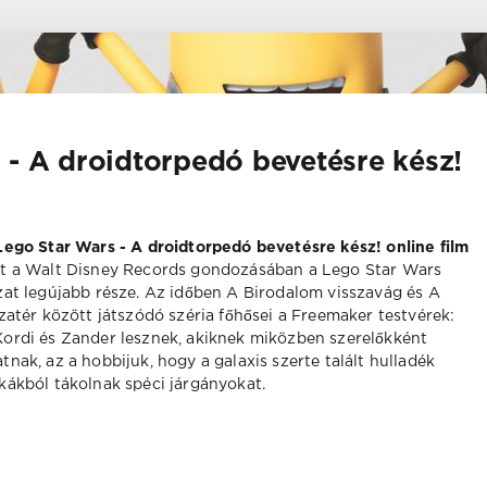
 - A droidtorpedó bevetésre kész!
Lego Star Wars - A droidtorpedó bevetésre kész! online film
t a Walt Disney Records gondozásában a Lego Star Wars
zat legújabb része. Az időben A Birodalom visszavág és A
szatér között játszódó széria főhősei a Freemaker testvérek:
ordi és Zander lesznek, akiknek miközben szerelőkként
tnak, az a hobbijuk, hogy a galaxis szerte talált hulladék
kákból tákolnak spéci járgányokat.