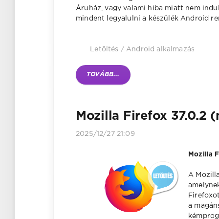
Áruház, vagy valami hiba miatt nem indul 
mindent legyalulni a készülék Android re
Letöltés
/
Android alkalmazás
TOVÁBB...
Mozilla Firefox 37.0.2 
2025/12/27 21:09
Mozilla 
A Mozill
amelynek
Firefoxo
a magáns
kémprogr