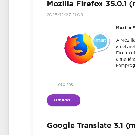
Mozilla Firefox 35.0.1 
2025/12/27 21:09
Mozilla 
A Mozill
amelynek
Firefoxo
a magáns
kémprogr
Letöltés
TOVÁBB...
Google Translate 3.1 (m