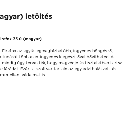
agyar) letöltés
Firefox 35.0 (magyar)
a Firefox az egyik legmegbízhatóbb, ingyenes böngésző,
 tudását több ezer ingyenes kiegészítővel bővítheted. A
t mindig úgy tervezték, hogy megvédje és tiszteletben tartsa
zférádat. Ezért a szoftver tartalmaz egy adathalászat- és
am-elleni védelmet is.