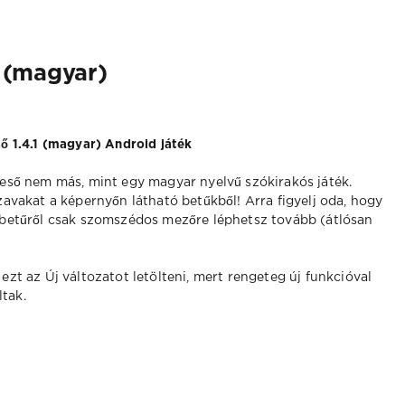
s (magyar)
ő 1.4.1 (magyar) Android játék
eső nem más, mint egy magyar nyelvű szókirakós játék.
zavakat a képernyőn látható betűkből! Arra figyelj oda, hogy
betűről csak szomszédos mezőre léphetsz tovább (átlósan
ezt az Új változatot letölteni, mert rengeteg új funkcióval
ltak.