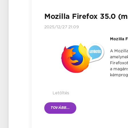
Mozilla Firefox 35.0 (m
2025/12/27 21:09
Mozilla 
A Mozill
amelynek
Firefoxo
a magáns
kémprogr
Letöltés
TOVÁBB...