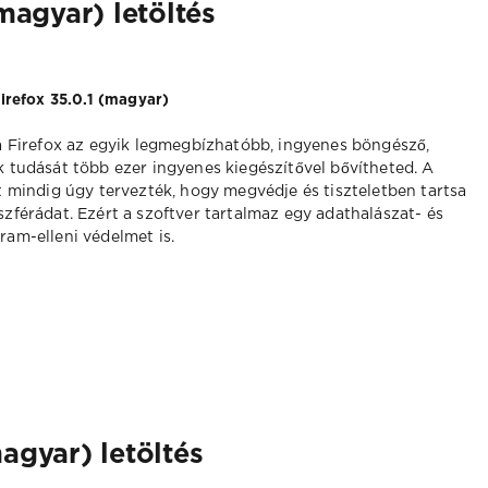
(magyar) letöltés
Firefox 35.0.1 (magyar)
a Firefox az egyik legmegbízhatóbb, ingyenes böngésző,
 tudását több ezer ingyenes kiegészítővel bővítheted. A
t mindig úgy tervezték, hogy megvédje és tiszteletben tartsa
zférádat. Ezért a szoftver tartalmaz egy adathalászat- és
am-elleni védelmet is.
agyar) letöltés