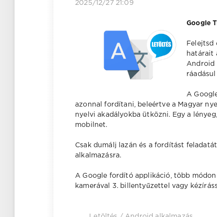
2025/12/27 21:09
Google T
Felejtsd 
határait
Android 
ráadásul
A Google
azonnal fordítani, beleértve a Magyar nyel
nyelvi akadályokba ütközni. Egy a lénye
mobilnet.
Csak dumálj lazán és a fordítást feladatá
alkalmazásra.
A Google fordító applikáció, több módon is
kamerával 3. billentyűzettel vagy kézíráss
Letöltés
/
Android alkalmazás