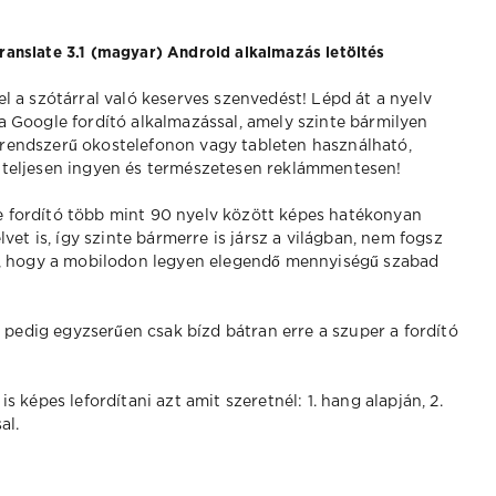
ranslate 3.1 (magyar) Android alkalmazás letöltés
el a szótárral való keserves szenvedést! Lépd át a nyelv
 a Google fordító alkalmazással, amely szinte bármilyen
rendszerű okostelefonon vagy tableten használható,
 teljesen ingyen és természetesen reklámmentesen!
 fordító több mint 90 nyelv között képes hatékonyan
vet is, így szinte bármerre is jársz a világban, nem fogsz
g, hogy a mobilodon legyen elegendő mennyiségű szabad
t pedig egyzserűen csak bízd bátran erre a szuper a fordító
 képes lefordítani azt amit szeretnél: 1. hang alapján, 2.
al.