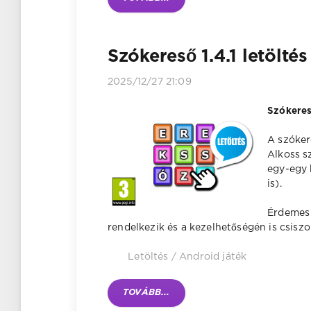
Szókereső 1.4.1 letölté
2025/12/27 21:09
Szókeres
A szóker
Alkoss s
egy-egy 
is).
Érdemes 
rendelkezik és a kezelhetőségén is csiszo
Letöltés
/
Android játék
TOVÁBB...