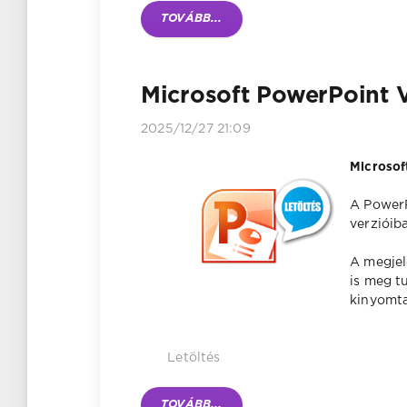
TOVÁBB...
Microsoft PowerPoint 
2025/12/27 21:09
Microsof
A PowerP
verzióib
A megjel
is meg t
kinyomta
Letöltés
TOVÁBB...