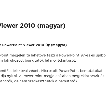
Viewer 2010 (magyar)
t PowerPoint Viewer 2010 Új! (magyar)
oint megjelenítő lehetővé teszi a PowerPoint 97-es és újabb
an létrehozott bemutatók hű megtekintését.
enítő a jelszóval védett Microsoft PowerPoint bemutatókat
udja nyitni. A PowerPoint megjelenítőben megtekinthetők és
thatók, de nem szerkeszthetők a bemutatók.