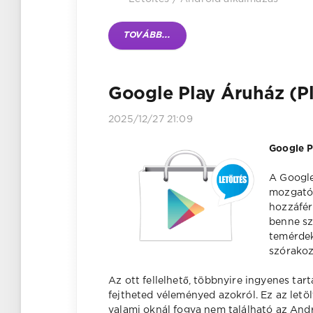
TOVÁBB...
Google Play Áruház (Pla
2025/12/27 21:09
Google P
A Google
mozgatór
hozzáfér
benne sz
temérdek
szórakoz
Az ott fellelhető, többnyire ingyenes tar
fejtheted véleményed azokról. Ez az letöl
valami oknál fogva nem található az Andr