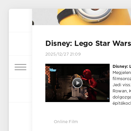
Disney: Lego Star Wars
2025/12/27 21:09
Disney: 
Megjelen
filmsoro
Jedi vis
Rowan, K
dolgozga
építőkoc
Online Film