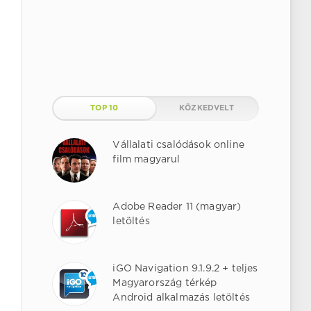
TOP 10
KÖZKEDVELT
Vállalati csalódások online
film magyarul
Adobe Reader 11 (magyar)
letöltés
iGO Navigation 9.1.9.2 + teljes
Magyarország térkép
Android alkalmazás letöltés