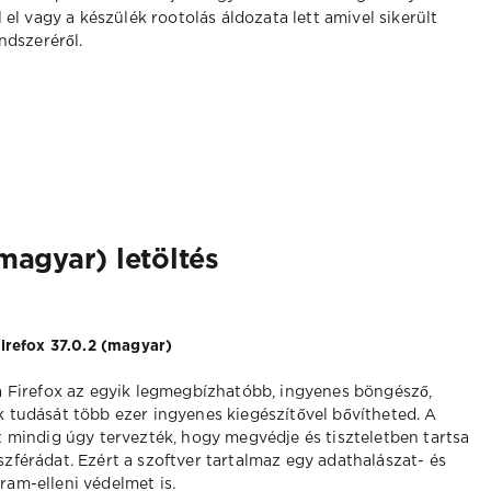
el vagy a készülék rootolás áldozata lett amivel sikerült
ndszeréről.
(magyar) letöltés
Firefox 37.0.2 (magyar)
a Firefox az egyik legmegbízhatóbb, ingyenes böngésző,
 tudását több ezer ingyenes kiegészítővel bővítheted. A
t mindig úgy tervezték, hogy megvédje és tiszteletben tartsa
zférádat. Ezért a szoftver tartalmaz egy adathalászat- és
am-elleni védelmet is.