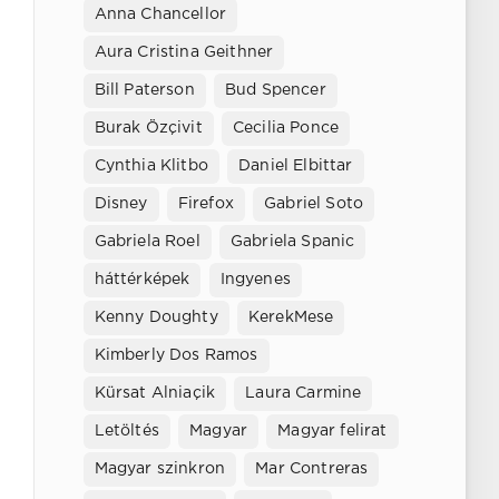
Anna Chancellor
Aura Cristina Geithner
Bill Paterson
Bud Spencer
Burak Özçivit
Cecilia Ponce
Cynthia Klitbo
Daniel Elbittar
Disney
Firefox
Gabriel Soto
Gabriela Roel
Gabriela Spanic
háttérképek
Ingyenes
Kenny Doughty
KerekMese
Kimberly Dos Ramos
Kürsat Alniaçik
Laura Carmine
Letöltés
Magyar
Magyar felirat
Magyar szinkron
Mar Contreras