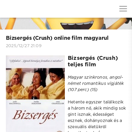
Bizsergés (Crush) online film magyarul
2025/12/27 21:09
Bizsergés (Crush)
teljes film
Magyar szinkronos, angol-
német romantikus vígjáték
(107 perc) (15)
Hetente egyszer találkozik
a három nő, akik mindig sok
gint isznak, édességet
esznek, dohányoznak és a
szexuális életükről