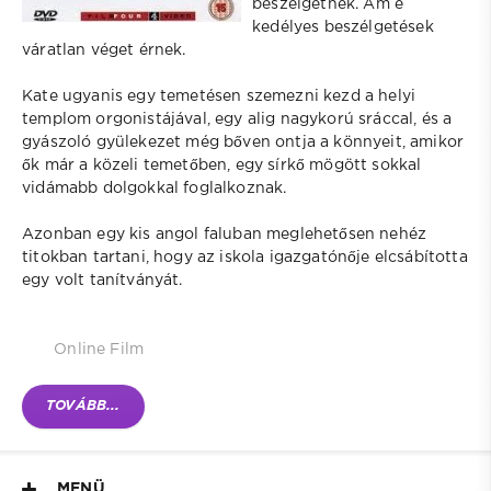
beszélgetnek. Ám e
kedélyes beszélgetések
váratlan véget érnek.
Kate ugyanis egy temetésen szemezni kezd a helyi
templom orgonistájával, egy alig nagykorú sráccal, és a
gyászoló gyülekezet még bőven ontja a könnyeit, amikor
ők már a közeli temetőben, egy sírkő mögött sokkal
vidámabb dolgokkal foglalkoznak.
Azonban egy kis angol faluban meglehetősen nehéz
titokban tartani, hogy az iskola igazgatónője elcsábította
egy volt tanítványát.
Online Film
TOVÁBB...
MENÜ