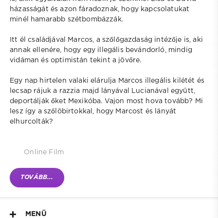
házasságát és azon fáradoznak, hogy kapcsolatukat
minél hamarabb szétbombázzák.
Itt él családjával Marcos, a szőlőgazdaság intézője is, aki
annak ellenére, hogy egy illegális bevándorló, mindig
vidáman és optimistán tekint a jövőre.
Egy nap hirtelen valaki elárulja Marcos illegális kilétét és
lecsap rájuk a razzia majd lányával Lucianával együtt,
deportálják őket Mexikóba. Vajon most hova tovább? Mi
lesz így a szőlöbirtokkal, hogy Marcost és lányát
elhurcolták?
Online Film
TOVÁBB...
MENÜ