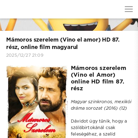
Mámoros szerelem (Vino el amor) HD 87.
rész, online film magyarul
2025/12/27 21:09
Mámoros szerelem
(Vino el Amor)
online HD film 87.
rész
Magyar szinkronos, mexikói
dráma sorozat (2016) (12)
Dávidot úgy tűnik, hogy a
szőlőbirtokánál csak
feleségéhez, a szelíd