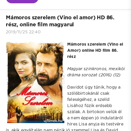
Mámoros szerelem (Vino el amor) HD 86.
rész, online film magyarul
2019/11/25 22:40
Mámoros szerelem (Vino el
Amor) online HD film 86.
rész
Magyar szinkronos, mexikói
dráma sorozat (2016) (12)
Davidot úgy tűnik, hogy a
szőlőbirtokánál csak
feleségéhez, a szelíd
Lisához fűzik erősebb
szálak. A birtokon velük él
a nem éppen jó indulatáról
híres Lisa anyja és testvére
is, akik egyáltalán nem nézik jó szemmel Lisa és David