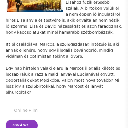
Lisához fűzik erősebb
szálak. A birtokon velük él
a nem éppen jó indulatáról
híres Lisa anyja és testvére is, akik egyáltalán nem nézik
jó szemmel Lisa és David házasságát és azon fáradoznak,
hogy kapcsolatukat minél hamarabb szétbombázzák.
Itt él családjával Marcos, a szőlőgazdaság intézője is, aki
annak ellenére, hogy egy illegális bevándorló, mindig
vidáman és optimistán tekint a jövőre.
Egy nap hirtelen valaki elárulja Marcos illegális kilétét és
lecsap rájuk a razzia majd lányával Lucianával együtt,
deportálják őket Mexikóba. Vajon most hova tovább? Mi
lesz így a szőlőbirtokkal, hogy Marcost és lányát
elhurcolták?
Online Film
TOVÁBB...