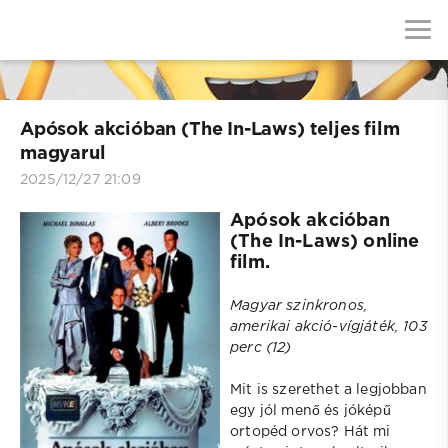
Apósok akcióban (The In-Laws) teljes film
magyarul
2025/12/27 21:09
Apósok akcióban
(The In-Laws) online
film.
Magyar szinkronos,
amerikai akció-vígjáték, 103
perc (12)
Mit is szerethet a legjobban
egy jól menő és jóképű
ortopéd orvos? Hát mi