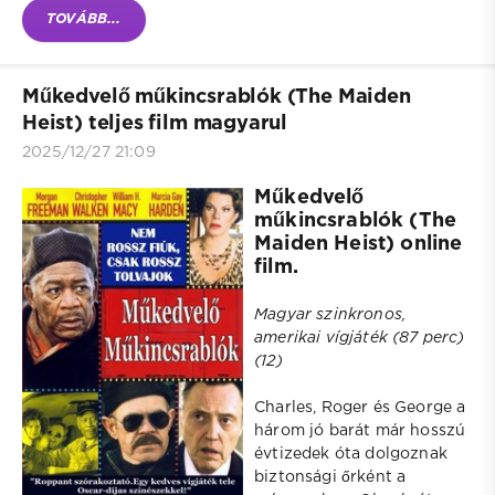
TOVÁBB...
Műkedvelő műkincsrablók (The Maiden
Heist) teljes film magyarul
2025/12/27 21:09
Műkedvelő
műkincsrablók (The
Maiden Heist) online
film.
Magyar szinkronos,
amerikai vígjáték (87 perc)
(12)
Charles, Roger és George a
három jó barát már hosszú
évtizedek óta dolgoznak
biztonsági őrként a