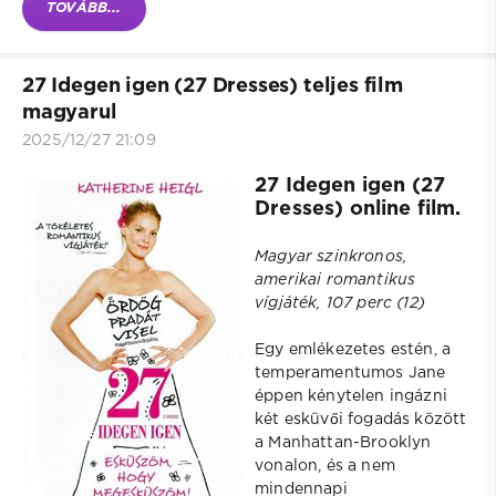
TOVÁBB...
27 Idegen igen (27 Dresses) teljes film
magyarul
2025/12/27 21:09
27 Idegen igen (27
Dresses) online film.
Magyar szinkronos,
amerikai romantikus
vígjáték, 107 perc (12)
Egy emlékezetes estén, a
temperamentumos Jane
éppen kénytelen ingázni
két esküvői fogadás között
a Manhattan-Brooklyn
vonalon, és a nem
mindennapi