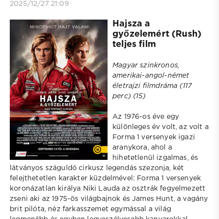
2025/12/27 21:09
Hajsza a
győzelemért (Rush)
teljes film
Magyar szinkronos,
amerikai-angol-német
életrajzi filmdráma (117
perc) (15)
Az 1976-os éve egy
különleges év volt, az volt a
Forma 1 versenyek igazi
aranykora, ahol a
hihetetlenül izgalmas, és
látványos száguldó cirkusz legendás szezonja, két
felejthetetlen karakter küzdelmével: Forma 1 versenyek
koronázatlan királya Niki Lauda az osztrák fegyelmezett
zseni aki az 1975-ös világbajnok és James Hunt, a vagány
brit pilóta, néz farkasszemet egymással a világ