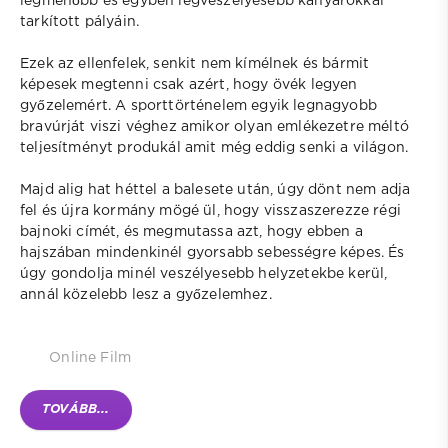
legmenőbb és egyben legveszélyesebb kanyarokkal
tarkított pályáin.
Ezek az ellenfelek, senkit nem kímélnek és bármit
képesek megtenni csak azért, hogy övék legyen
győzelemért. A sporttörténelem egyik legnagyobb
bravúrját viszi véghez amikor olyan emlékezetre méltó
teljesítményt produkál amit még eddig senki a világon.
Majd alig hat héttel a balesete után, úgy dönt nem adja
fel és újra kormány mögé ül, hogy visszaszerezze régi
bajnoki címét, és megmutassa azt, hogy ebben a
hajszában mindenkinél gyorsabb sebességre képes. És
úgy gondolja minél veszélyesebb helyzetekbe kerül,
annál közelebb lesz a győzelemhez.
Online Film
TOVÁBB...