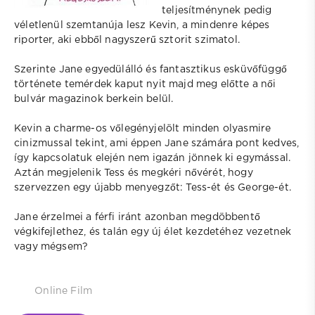
teljesítménynek pedig
véletlenül szemtanúja lesz Kevin, a mindenre képes
riporter, aki ebből nagyszerű sztorit szimatol.
Szerinte Jane egyedülálló és fantasztikus esküvőfüggő
története temérdek kaput nyit majd meg előtte a női
bulvár magazinok berkein belül.
Kevin a charme-os vőlegényjelölt minden olyasmire
cinizmussal tekint, ami éppen Jane számára pont kedves,
így kapcsolatuk elején nem igazán jönnek ki egymással.
Aztán megjelenik Tess és megkéri nővérét, hogy
szervezzen egy újabb menyegzőt: Tess-ét és George-ét.
Jane érzelmei a férfi iránt azonban megdöbbentő
végkifejlethez, és talán egy új élet kezdetéhez vezetnek
vagy mégsem?
Online Film