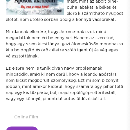
mást, mint az ápolt pihe-
puha lábakat, a békés és
előre kiszámítható nyugodt
életet, nem utolsó sorban pedig a könnyű vacsorákat.
Mindannak ellenére, hogy Jerome-nak ezek mind
megadattak nem éri be ennyivel. Hanem az szeretné,
hogy egy szem kicsi lánya igazi álomesküvőn mondhassa
ki a boldogító és örök életre szóló igent új és végleges
választottjának.
Ez elsőre nem is tűnik olyan nagy problémának
mindaddig, amíg ki nem derül, hogy a leendő apóstárs
nem kicsit megborult személyiség. Ezt mi sem bizonyít
jobban, mint amikor kiderül, hogy számára egy pihentető
nap egy kis tűzpárbajból, majd repülőgép-eltérítésből,
vagy egy könnyű, pihentető autós üldözésből áll.
Online Film