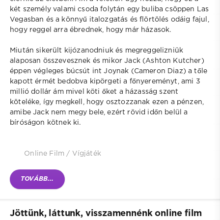
két személy valami csoda folytán egy buliba csöppen Las
Vegasban és a könnyű italozgatás és flörtölés odáig fajul,
hogy reggel arra ébrednek, hogy már házasok.
Miután sikerült kijózanodniuk és megreggelizniük
alaposan összevesznek és mikor Jack (Ashton Kutcher)
éppen végleges búcsút int Joynak (Cameron Diaz) a tőle
kapott érmét bedobva kipörgeti a főnyereményt, ami 3
millió dollár ám mivel köti őket a házasság szent
köteléke, így megkell, hogy osztozzanak ezen a pénzen,
amibe Jack nem megy bele, ezért rövid időn belül a
bíróságon kötnek ki.
Online Film
/
Vígjáték
TOVÁBB...
Jöttünk, láttunk, visszamennénk online film