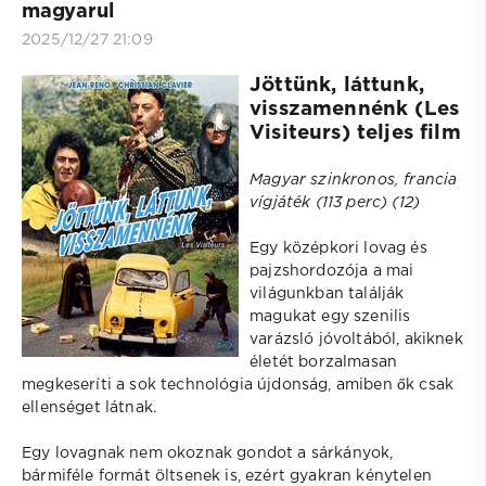
magyarul
2025/12/27 21:09
Jöttünk, láttunk,
visszamennénk (Les
Visiteurs) teljes film
Magyar szinkronos, francia
vígjáték (113 perc) (12)
Egy középkori lovag és
pajzshordozója a mai
világunkban találják
magukat egy szenilis
varázsló jóvoltából, akiknek
életét borzalmasan
megkeseríti a sok technológia újdonság, amiben ők csak
ellenséget látnak.
Egy lovagnak nem okoznak gondot a sárkányok,
bármiféle formát öltsenek is, ezért gyakran kénytelen