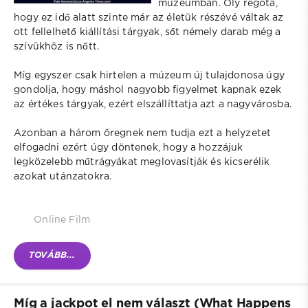
múzeumban. Oly régóta,
hogy ez idő alatt szinte már az életük részévé váltak az
ott fellelhető kiállítási tárgyak, sőt némely darab még a
szívükhöz is nőtt.
Míg egyszer csak hirtelen a múzeum új tulajdonosa úgy
gondolja, hogy máshol nagyobb figyelmet kapnak ezek
az értékes tárgyak, ezért elszállíttatja azt a nagyvárosba.
Azonban a három öregnek nem tudja ezt a helyzetet
elfogadni ezért úgy döntenek, hogy a hozzájuk
legközelebb műtrágyákat meglovasítják és kicserélik
azokat utánzatokra.
Online Film
TOVÁBB...
Míg a jackpot el nem választ (What Happens