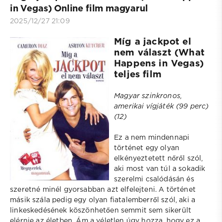
in Vegas) Online film magyarul
2025/12/27 21:09
Míg a jackpot el
nem választ (What
Happens in Vegas)
teljes film
Magyar szinkronos,
amerikai vígjáték (99 perc)
(12)
Ez a nem mindennapi
történet egy olyan
elkényeztetett nőről szól,
aki most van túl a sokadik
szerelmi csalódásán és
szeretné minél gyorsabban azt elfelejteni. A történet
másik szála pedig egy olyan fiatalemberről szól, aki a
linkeskedésének köszönhetően semmit sem sikerült
elérnie az életben. Ám a véletlen úgy hozza, hogy ez a