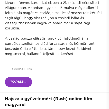
kivonni fényes kardjukat ebben a 21. századi gépesített
világunkban. Azonban egy kis idő múlva mégis sikerül
feltalálnia magát és családja mai leszármazottait kéri fel
segítségül, hogy visszaálljon a családi béke és
visszajuthassanak végre valahára már a saját régi
korukba.
A család persze először rendkívül hitetlenül áll a
páncélos szélhámos előd furcsaságai és körmönfont
beszédmódja előtt, de aztán ahogy kezdi őt idővel
megismerni, hajlandó teljesíteni kérését.
Online Film
TOVÁBB...
Hajsza a győzelemért (Rush) online film
magyarul