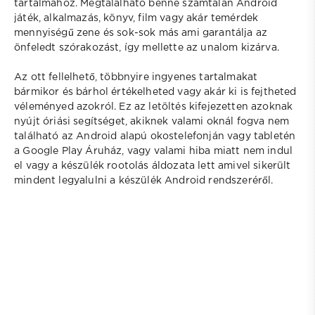
tartalmához. Megtalálható benne számtalan Android
játék, alkalmazás, könyv, film vagy akár temérdek
mennyiségű zene és sok-sok más ami garantálja az
önfeledt szórakozást, így mellette az unalom kizárva.
Az ott fellelhető, többnyire ingyenes tartalmakat
bármikor és bárhol értékelheted vagy akár ki is fejtheted
véleményed azokról. Ez az letöltés kifejezetten azoknak
nyújt óriási segítséget, akiknek valami oknál fogva nem
található az Android alapú okostelefonján vagy tabletén
a Google Play Áruház, vagy valami hiba miatt nem indul
el vagy a készülék rootolás áldozata lett amivel sikerült
mindent legyalulni a készülék Android rendszeréről.