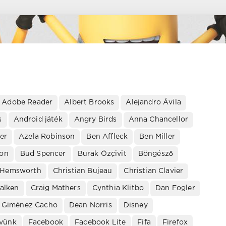
Adobe Reader
Albert Brooks
Alejandro Ávila
s
Android játék
Angry Birds
Anna Chancellor
er
Azela Robinson
Ben Affleck
Ben Miller
on
Bud Spencer
Burak Özçivit
Böngésző
 Hemsworth
Christian Bujeau
Christian Clavier
alken
Craig Mathers
Cynthia Klitbo
Dan Fogler
l Giménez Cacho
Dean Norris
Disney
vünk
Facebook
Facebook Lite
Fifa
Firefox