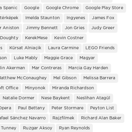
a Spanic
Google
Google Chrome
Google Play Store
ttérképek
Imelda Staunton
Ingyenes
James Fox
r Aniston
Jimmy Bennett
Jon Gries
Judy Greer
 Doughty
KerekMese
Kevin Costner
os
Kürsat Alniaçik
Laura Carmine
LEGO Friends
son
Luke Mably
Maggie Grace
Magyar
lin Akerman
Mar Contreras
Marcia Gay Harden
atthew McConaughey
Mel Gibson
Melissa Barrera
ft Office
Minyonok
Miranda Richardson
Natalie Dormer
Nese Baykent
Neslihan Atagül
Opera
Paul Bettany
Peter Stormare
Peyton List
afael Sánchez Navarro
Rajzfilmek
Richard Alan Baker
 Tunney
Ruzgar Aksoy
Ryan Reynolds