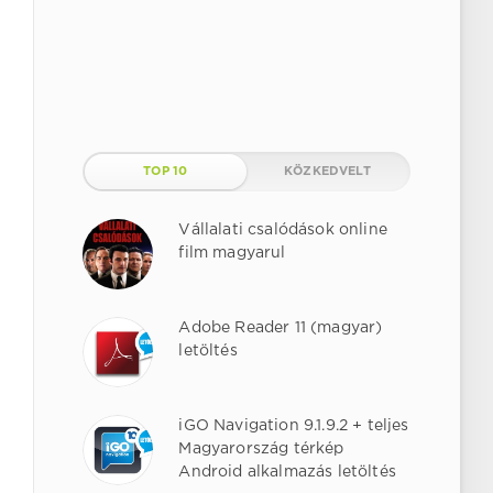
TOP 10
KÖZKEDVELT
Vállalati csalódások online
film magyarul
Adobe Reader 11 (magyar)
letöltés
iGO Navigation 9.1.9.2 + teljes
Magyarország térkép
Android alkalmazás letöltés