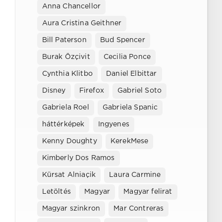
Anna Chancellor
Aura Cristina Geithner
Bill Paterson
Bud Spencer
Burak Özçivit
Cecilia Ponce
Cynthia Klitbo
Daniel Elbittar
Disney
Firefox
Gabriel Soto
Gabriela Roel
Gabriela Spanic
háttérképek
Ingyenes
Kenny Doughty
KerekMese
Kimberly Dos Ramos
Kürsat Alniaçik
Laura Carmine
Letöltés
Magyar
Magyar felirat
Magyar szinkron
Mar Contreras