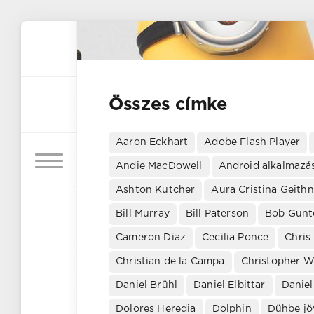
Összes címke
Aaron Eckhart
Adobe Flash Player
Andie MacDowell
Android alkalmazá
Ashton Kutcher
Aura Cristina Geithn
Bill Murray
Bill Paterson
Bob Gunt
Cameron Diaz
Cecilia Ponce
Chris
Christian de la Campa
Christopher W
Daniel Brühl
Daniel Elbittar
Danie
Dolores Heredia
Dolphin
Dühbe jö