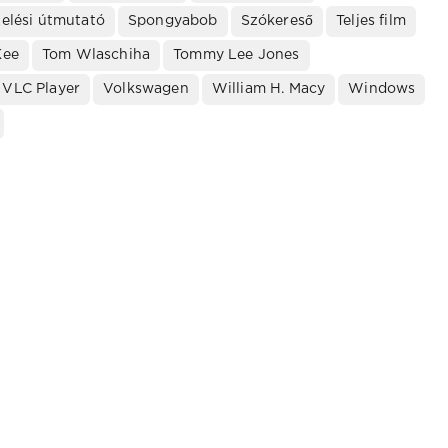
elési útmutató
Spongyabob
Szókereső
Teljes film
Kee
Tom Wlaschiha
Tommy Lee Jones
VLC Player
Volkswagen
William H. Macy
Windows