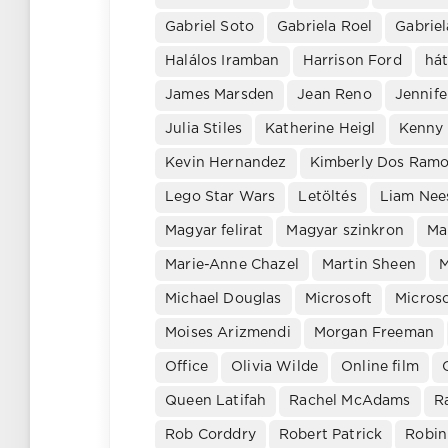
Gabriel Soto
Gabriela Roel
Gabriel
Halálos Iramban
Harrison Ford
há
James Marsden
Jean Reno
Jennife
Julia Stiles
Katherine Heigl
Kenny
Kevin Hernandez
Kimberly Dos Ram
Lego Star Wars
Letöltés
Liam Nee
Magyar felirat
Magyar szinkron
Ma
Marie-Anne Chazel
Martin Sheen
M
Michael Douglas
Microsoft
Microso
Moises Arizmendi
Morgan Freeman
Office
Olivia Wilde
Online film
Queen Latifah
Rachel McAdams
R
Rob Corddry
Robert Patrick
Robin