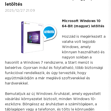
letöltés
2025/12/27 21:09
Microsoft Windows 10
64-Bit (magyar) letöltés
Hozzád is megérkezett a
valaha volt legjobb
Windows, amely
könnyen használható és
nagyon sokban a
hasonlít a Windows 7 rendszerre, a Start menüt is
beleértve. Gyorsan indul és folytatható, több biztonsági
funkcióval rendelkezik, és úgy tervezték, hogy
együttműködjön a már meglévő szoftverekkel és
hardverekkel.
Bemutatjuk az új Windows Áruházat, amely egyesített
vásárlási környezetet biztosít, minden Windows 10-
eszközre. Böngéssz az áruházban a számítógépen, a
táblagépen vagy a telefonon, és tölts le könnyedén