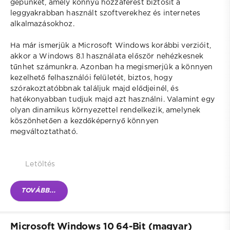
gépünket, amely könnyű hozzáférést biztosít a
leggyakrabban használt szoftverekhez és internetes
alkalmazásokhoz.
Ha már ismerjük a Microsoft Windows korábbi verzióit,
akkor a Windows 8.1 használata először nehézkesnek
tűnhet számunkra. Azonban ha megismerjük a könnyen
kezelhető felhasználói felületét, biztos, hogy
szórakoztatóbbnak találjuk majd elődjeinél, és
hatékonyabban tudjuk majd azt használni. Valamint egy
olyan dinamikus környezettel rendelkezik, amelynek
köszönhetően a kezdőképernyő könnyen
megváltoztatható.
Letöltés
TOVÁBB...
Microsoft Windows 10 64-Bit (magyar)