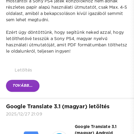
mostantól a Sony PS4 játék konzolokhoz nem adnak
részletes papír alapú használati útmutatót, csak Max. 4-5
oldalast, amiből a bekapcsoláson kívül igazából semmit
sem lehet megtudni.
Ezért úgy döntöttünk, hogy segítünk neked azzal, hogy
letölthetővé tesszük a Sony PS4, magyar nyelvű
használati útmutatóját, amit PDF formátumban tölthetsz
le oldalunkról, teljesen ingyen!
Letöltés
TOVÁBB...
Google Translate 3.1 (magyar) letöltés
2025/12/27 21:09
Google Translate 3.1
(magyar) Android