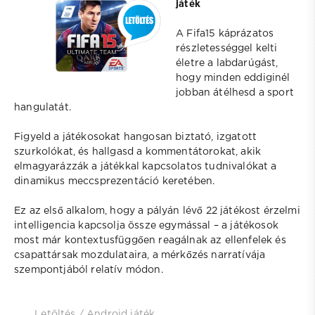
játék
A Fifa15 káprázatos
részletességgel kelti
életre a labdarúgást,
hogy minden eddiginél
jobban átélhesd a sport
hangulatát.
Figyeld a játékosokat hangosan biztató, izgatott
szurkolókat, és hallgasd a kommentátorokat, akik
elmagyarázzák a játékkal kapcsolatos tudnivalókat a
dinamikus meccsprezentáció keretében.
Ez az első alkalom, hogy a pályán lévő 22 játékost érzelmi
intelligencia kapcsolja össze egymással – a játékosok
most már kontextusfüggően reagálnak az ellenfelek és
csapattársak mozdulataira, a mérkőzés narratívája
szempontjából relatív módon.
Letöltés
/
Android játék