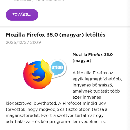
TOVÁBB...
Mozilla Firefox 35.0 (magyar) letöltés
2025/12/27 21:09
Mozilla Firefox 35.0
(magyar)
A Mozilla Firefox az
egyik legmegbízhatóbb,
ingyenes böngésző,
amelynek tudását több
ezer ingyenes
kiegészítővel bővítheted. A Firefoxot mindig úgy
tervezték, hogy megvédje és tiszteletben tartsa a
magánszférádat. Ezért a szoftver tartalmaz egy
adathalászat- és kémprogram-elleni védelmet is.