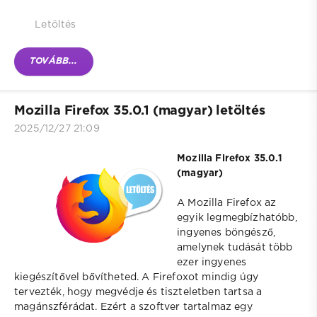
Letöltés
TOVÁBB...
Mozilla Firefox 35.0.1 (magyar) letöltés
2025/12/27 21:09
Mozilla Firefox 35.0.1
(magyar)
A Mozilla Firefox az
egyik legmegbízhatóbb,
ingyenes böngésző,
amelynek tudását több
ezer ingyenes
kiegészítővel bővítheted. A Firefoxot mindig úgy
tervezték, hogy megvédje és tiszteletben tartsa a
magánszférádat. Ezért a szoftver tartalmaz egy