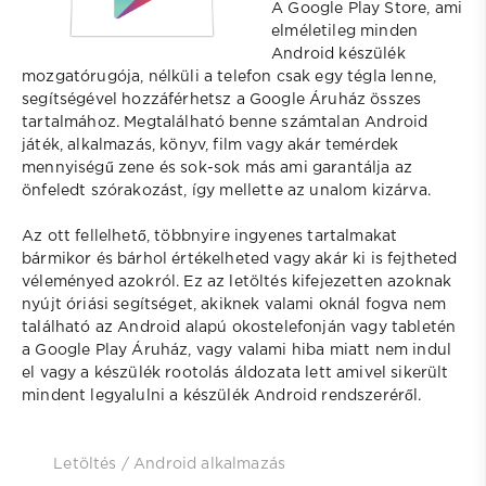
A Google Play Store, ami
elméletileg minden
Android készülék
mozgatórugója, nélküli a telefon csak egy tégla lenne,
segítségével hozzáférhetsz a Google Áruház összes
tartalmához. Megtalálható benne számtalan Android
játék, alkalmazás, könyv, film vagy akár temérdek
mennyiségű zene és sok-sok más ami garantálja az
önfeledt szórakozást, így mellette az unalom kizárva.
Az ott fellelhető, többnyire ingyenes tartalmakat
bármikor és bárhol értékelheted vagy akár ki is fejtheted
véleményed azokról. Ez az letöltés kifejezetten azoknak
nyújt óriási segítséget, akiknek valami oknál fogva nem
található az Android alapú okostelefonján vagy tabletén
a Google Play Áruház, vagy valami hiba miatt nem indul
el vagy a készülék rootolás áldozata lett amivel sikerült
mindent legyalulni a készülék Android rendszeréről.
Letöltés
/
Android alkalmazás