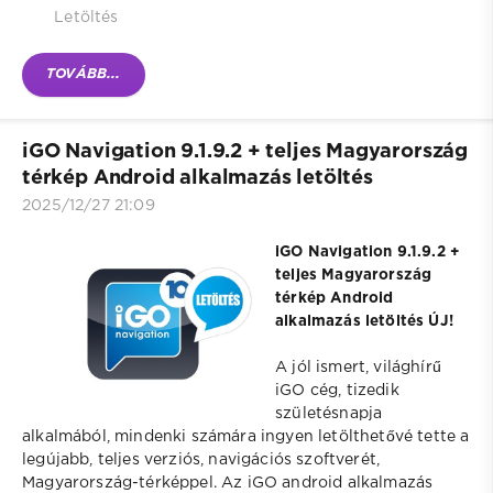
Letöltés
TOVÁBB...
iGO Navigation 9.1.9.2 + teljes Magyarország
térkép Android alkalmazás letöltés
2025/12/27 21:09
iGO Navigation 9.1.9.2 +
teljes Magyarország
térkép Android
alkalmazás letöltés ÚJ!
A jól ismert, világhírű
iGO cég, tizedik
születésnapja
alkalmából, mindenki számára ingyen letölthetővé tette a
legújabb, teljes verziós, navigációs szoftverét,
Magyarország-térképpel. Az iGO android alkalmazás