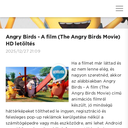
Angry Birds - A film (The Angry Birds Movie)
HD letöltés
2025/12/27 21:09
Ha a filmet már láttad és
az nem lenne elég, és
nagyon szeretnéd, akkor
az alábbiakban Angry
Birds - A film (The
Angry Birds Movie) című
animációs filmről
készült, jó minőségű
háttérképeket töltheted le ingyen, regisztráció és
felesleges pop-up reklámok kerülgetése nélkül a
számítógépedre vagy más eszközödre, ami lehet Android