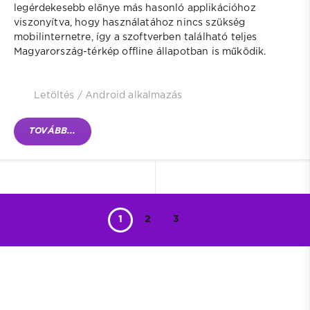
legérdekesebb előnye más hasonló applikációhoz
viszonyítva, hogy használatához nincs szükség
mobilinternetre, így a szoftverben található teljes
Magyarország-térkép offline állapotban is működik.
Letöltés
/
Android alkalmazás
TOVÁBB...
1
2
3