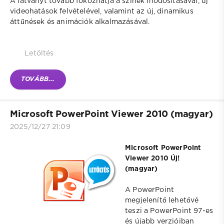
A látványt tovább fokozhatja a színek módosításával, új
videohatások felvételével, valamint az új, dinamikus
áttűnések és animációk alkalmazásával.
Letöltés
TOVÁBB...
Microsoft PowerPoint Viewer 2010 (magyar)
2025/12/27 21:09
Microsoft PowerPoint
Viewer 2010 Új!
(magyar)
A PowerPoint
megjelenítő lehetővé
teszi a PowerPoint 97-es
és újabb verzióiban