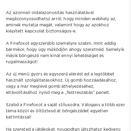
Az azonnali oldalazonosítás használatával
megbizonyosodhatsz arról, hogy minden webhely az,
aminek mutatja magát, valamint hogy az azokhoz
kiépített kapcsolat biztonságos-e.
A Firefoxot egyszerűbb személyre szabni, mint eddig
bármikor, hogy úgy működjön ahogy szeretnéd. Semelyik
másik böngésző nem kínál ennyi lehetőséget és
rugalmasságot!
Az új menü gyors és egyszerű elérést ad a legtöbbet
használt szolgáltatásokhoz. Új gomb hozzáadásához,
vagy a már meglévő gomb áthelyezéséhez,
eltávolításához nyisd meg a „Testreszabás” panelt.
Szabd a Firefoxot a saját stílusodra. Válogass a több ezer
téma közül és öltöztesd át böngésződet egyetlen
kattintással!
Ha szereted a játékokat, nyugodtan játszhatsz kedvenc