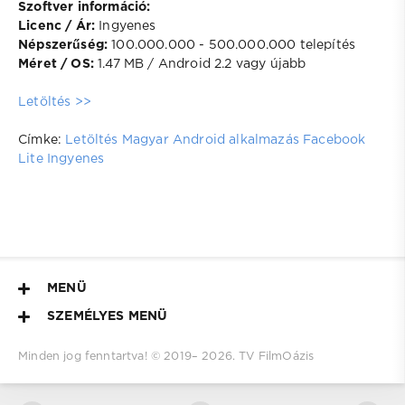
Szoftver információ:
Licenc / Ár:
Ingyenes
Népszerűség:
100.000.000 - 500.000.000 telepítés
Méret / OS:
1.47 MB / Android 2.2 vagy újabb
Letöltés >>
Címke:
Letöltés
Magyar
Android alkalmazás
Facebook
Lite
Ingyenes
MENÜ
SZEMÉLYES MENÜ
Minden jog fenntartva! © 2019–
2026.
TV FilmOázis