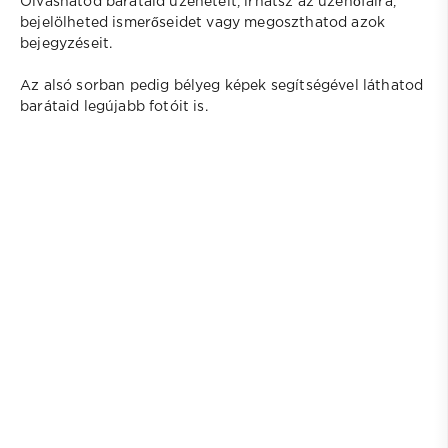
Olvashatod barátaid üzeneteit, írhatsz az üzenőfalra,
bejelölheted ismerőseidet vagy megoszthatod azok
bejegyzéseit.
Az alsó sorban pedig bélyeg képek segítségével láthatod
barátaid legújabb fotóit is.