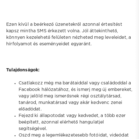
Ezen kívül a beérkező üzenetekről azonnal értesítést
kapsz mintha SMS érkezett volna. Jól áttekinthető,
könnyen kezelehető felületen nézheted meg leveleidet, a
hírfolyamot és eseményeidet egyaránt.
Tulajdonságok:
Csatlakozz még ma barátaiddal vagy családoddal a
Facebook hálózatához, és ismerj meg új embereket,
vagy jelöld meg ismerősnek régi osztálytársad,
tanárod, munkatársad vagy akár kedvenc zenei
előadódat.
Fejezd ki állapotodat vagy kedvedet, a több ezer
beépített, azonnal elérhető hangulatjel
segítségével.
Oszd meg a legemlékezetesebb fotóidat, videódat