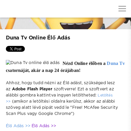
Duna Tv Online Élő Adás
Nézd Online élőben a
Duna Tv
csatornáját, akár a nap 24 órájában!
Ahhoz, hogy tudd nézni az Élő adást, szükséged lesz
az
Adobe Flash Player
szoftverre! Ezt a szoftvert az
alábbi gombra kattintva ingyen letöltheted:
Letöltés
(amikor a letöltési oldalra kerülsz, akkor az alábbi
>>
szöveg alatt lévő pipát vedd le "Free! McAfee Security
Scan Plus vagy Google Chrome")
Élő Adás >>
Élő Adás >>